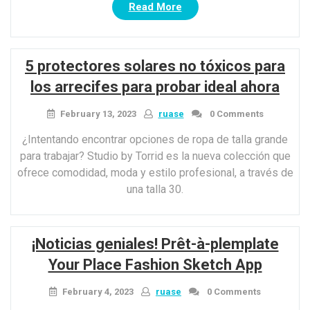
“Las
Read More
mejores
miradas
en
5 protectores solares no tóxicos para
el
Día
los arrecifes para probar ideal ahora
del
Festival
February 13, 2023
ruase
0 Comments
de
¿Intentando encontrar opciones de ropa de talla grande
Música
para trabajar? Studio by Torrid es la nueva colección que
de
ofrece comodidad, moda y estilo profesional, a través de
Coachella
una talla 30.
2015”
¡Noticias geniales! Prêt-à-plemplate
Your Place Fashion Sketch App
February 4, 2023
ruase
0 Comments