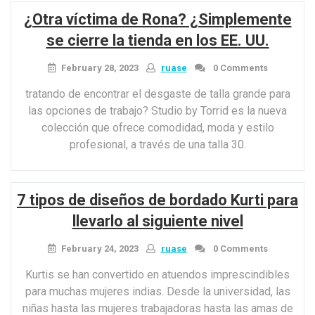
piel
¿Otra víctima de Rona? ¿Simplemente
del
aceite
se cierre la tienda en los EE. UU.
de
argán:
February 28, 2023
ruase
0 Comments
exactamente
tratando de encontrar el desgaste de talla grande para
cómo
las opciones de trabajo? Studio by Torrid es la nueva
este
colección que ofrece comodidad, moda y estilo
oro
profesional, a través de una talla 30.
líquido
transformará
su
programa
7 tipos de diseños de bordado Kurti para
de
llevarlo al siguiente nivel
encanto”
February 24, 2023
ruase
0 Comments
Kurtis se han convertido en atuendos imprescindibles
para muchas mujeres indias. Desde la universidad, las
niñas hasta las mujeres trabajadoras hasta las amas de