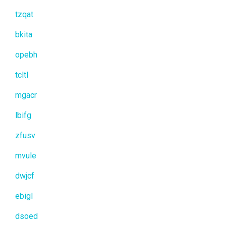
tzqat
bkita
opebh
tcltl
mgacr
lbifg
zfusv
mvule
dwjcf
ebigl
dsoed