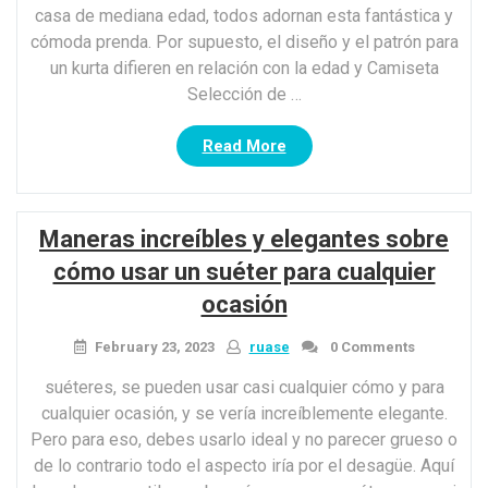
casa de mediana edad, todos adornan esta fantástica y
cómoda prenda. Por supuesto, el diseño y el patrón para
un kurta difieren en relación con la edad y Camiseta
Selección de …
“7
Read More
tipos
de
diseños
Maneras increíbles y elegantes sobre
de
bordado
cómo usar un suéter para cualquier
Kurti
ocasión
para
llevarlo
February 23, 2023
ruase
0 Comments
al
siguiente
suéteres, se pueden usar casi cualquier cómo y para
nivel”
cualquier ocasión, y se vería increíblemente elegante.
Pero para eso, debes usarlo ideal y no parecer grueso o
de lo contrario todo el aspecto iría por el desagüe. Aquí