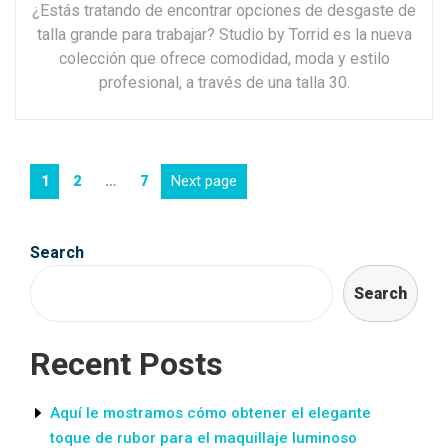
¿Estás tratando de encontrar opciones de desgaste de
talla grande para trabajar? Studio by Torrid es la nueva
colección que ofrece comodidad, moda y estilo
profesional, a través de una talla 30.
Posts
Page
Page
Page
Next page
1
2
…
7
navigation
Search
Search
Recent Posts
Aquí le mostramos cómo obtener el elegante
toque de rubor para el maquillaje luminoso