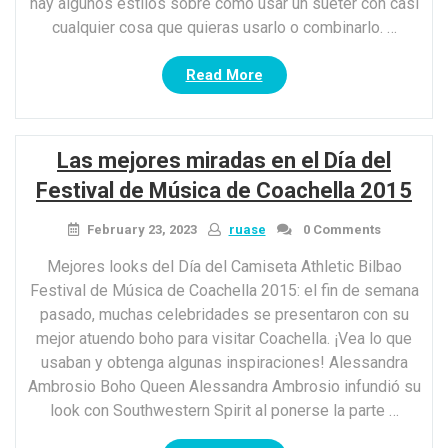
hay algunos estilos sobre cómo usar un suéter con casi
cualquier cosa que quieras usarlo o combinarlo. …
“Maneras
Read More
increíbles
y
elegantes
Las mejores miradas en el Día del
sobre
cómo
Festival de Música de Coachella 2015
usar
un
February 23, 2023
ruase
0 Comments
suéter
Mejores looks del Día del Camiseta Athletic Bilbao
para
Festival de Música de Coachella 2015: el fin de semana
cualquier
pasado, muchas celebridades se presentaron con su
ocasión”
mejor atuendo boho para visitar Coachella. ¡Vea lo que
usaban y obtenga algunas inspiraciones! Alessandra
Ambrosio Boho Queen Alessandra Ambrosio infundió su
look con Southwestern Spirit al ponerse la parte …