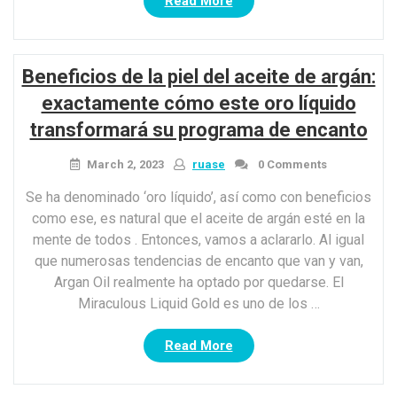
“Cómo
Read More
diseñar
faldas
deslizantes
Beneficios de la piel del aceite de argán:
para
diferentes
exactamente cómo este oro líquido
eventos”
transformará su programa de encanto
March 2, 2023
ruase
0 Comments
Se ha denominado ‘oro líquido’, así como con beneficios
como ese, es natural que el aceite de argán esté en la
mente de todos . Entonces, vamos a aclararlo. Al igual
que numerosas tendencias de encanto que van y van,
Argan Oil realmente ha optado por quedarse. El
Miraculous Liquid Gold es uno de los …
“Beneficios
Read More
de
la