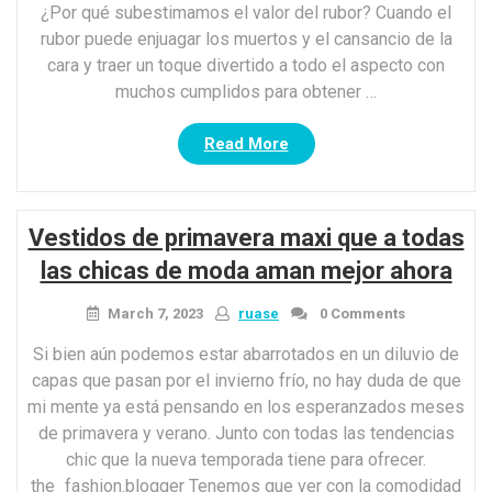
¿Por qué subestimamos el valor del rubor? Cuando el
rubor puede enjuagar los muertos y el cansancio de la
cara y traer un toque divertido a todo el aspecto con
muchos cumplidos para obtener …
“Aquí
Read More
le
mostramos
cómo
Vestidos de primavera maxi que a todas
obtener
el
las chicas de moda aman mejor ahora
elegante
toque
March 7, 2023
ruase
0 Comments
de
Si bien aún podemos estar abarrotados en un diluvio de
rubor
capas que pasan por el invierno frío, no hay duda de que
para
mi mente ya está pensando en los esperanzados meses
el
de primavera y verano. Junto con todas las tendencias
maquillaje
luminoso”
chic que la nueva temporada tiene para ofrecer.
the_fashion.blogger Tenemos que ver con la comodidad