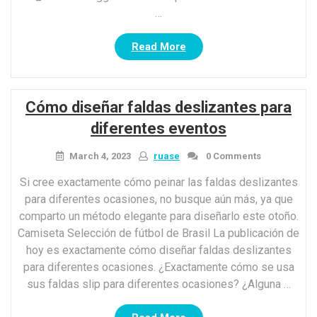
…
“Vestidos
Read More
de
primavera
maxi
Cómo diseñar faldas deslizantes para
que
a
diferentes eventos
todas
las
March 4, 2023
ruase
0 Comments
chicas
Si cree exactamente cómo peinar las faldas deslizantes
de
para diferentes ocasiones, no busque aún más, ya que
moda
comparto un método elegante para diseñarlo este otoño.
aman
Camiseta Selección de fútbol de Brasil La publicación de
mejor
ahora”
hoy es exactamente cómo diseñar faldas deslizantes
para diferentes ocasiones. ¿Exactamente cómo se usa
sus faldas slip para diferentes ocasiones? ¿Alguna …