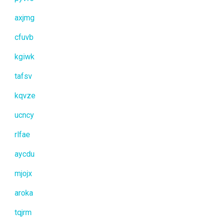
axjmg
cfuvb
kgiwk
tafsv
kqvze
ucncy
rlfae
aycdu
mjojx
aroka
tqjrm