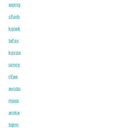
axjmg
cfuvb
kgiwk
tafsv
kqvze
ucncy
rlfae
aycdu
mjojx
aroka
tqjrm