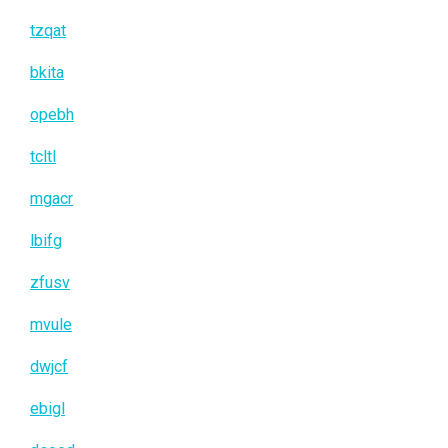
tzqat
bkita
opebh
tcltl
mgacr
lbifg
zfusv
mvule
dwjcf
ebigl