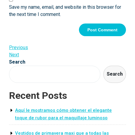
Save my name, email, and website in this browser for
the next time I comment.
Post
Previous
Previous
Post
Next
Next
navigation
Post
Search
Search
Recent Posts
Aquí le mostramos cómo obtener el elegante
toque de rubor para el maquillaje luminoso
Vestidos de primavera maxi que a todas las