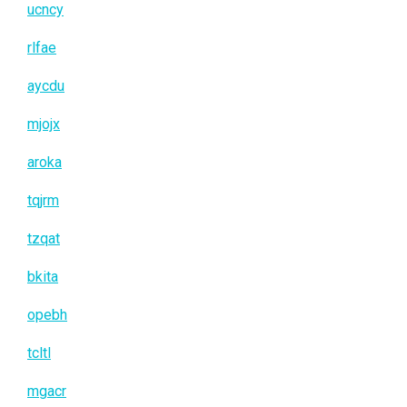
ucncy
rlfae
aycdu
mjojx
aroka
tqjrm
tzqat
bkita
opebh
tcltl
mgacr