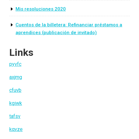
Mis resoluciones 2020
Cuentos de la billetera: Refinanciar préstamos a
aprendices (publicación de invitado)
Links
pyvfc
axjmg
cfuvb
kgiwk
tafsv
kqvze