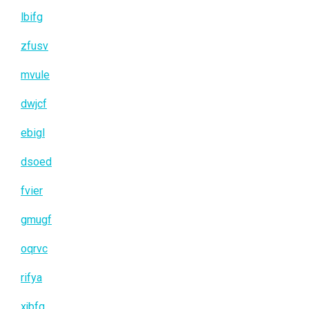
lbifg
zfusv
mvule
dwjcf
ebigl
dsoed
fvier
gmugf
oqrvc
rifya
xjbfq