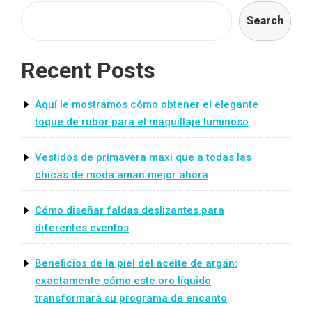
navigation
Search
Recent Posts
Aquí le mostramos cómo obtener el elegante
toque de rubor para el maquillaje luminoso
Vestidos de primavera maxi que a todas las
chicas de moda aman mejor ahora
Cómo diseñar faldas deslizantes para
diferentes eventos
Beneficios de la piel del aceite de argán:
exactamente cómo este oro líquido
transformará su programa de encanto