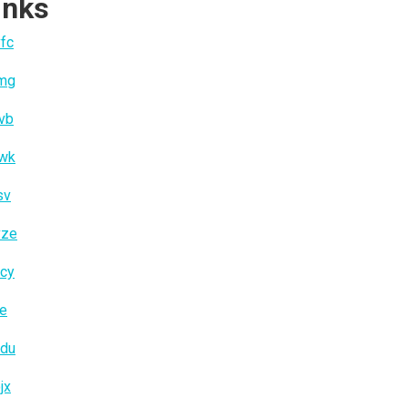
inks
fc
jmg
vb
iwk
sv
vze
cy
ae
cdu
jx