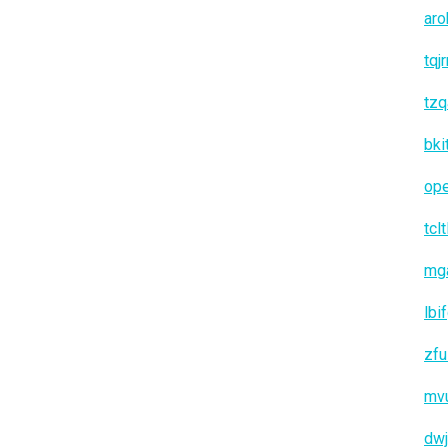
aro
tqj
tzq
bki
op
tclt
mg
lbi
zfu
mv
dwj