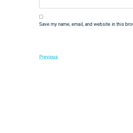
Save my name, email, and website in this bro
Post
Previous
Previous
Post
navigation