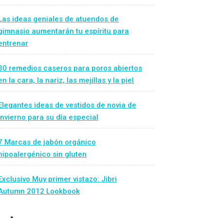
Las ideas geniales de atuendos de
gimnasio aumentarán tu espíritu para
entrenar
30 remedios caseros para poros abiertos
en la cara, la nariz, las mejillas y la piel
Elegantes ideas de vestidos de novia de
invierno para su día especial
7 Marcas de jabón orgánico
hipoalergénico sin gluten
Exclusivo Muy primer vistazo: Jibri
Autumn 2012 Lookbook