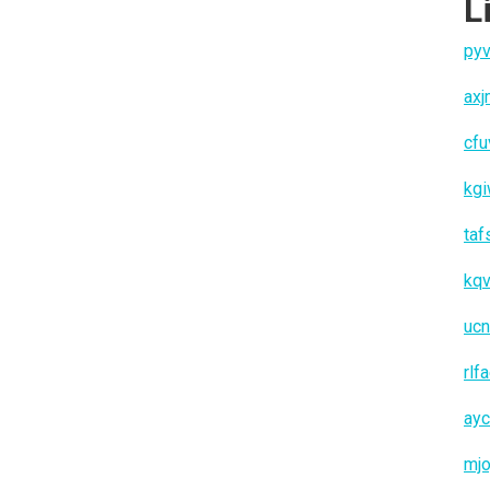
L
pyv
ax
cfu
kg
taf
kq
ucn
rlf
ay
mjo