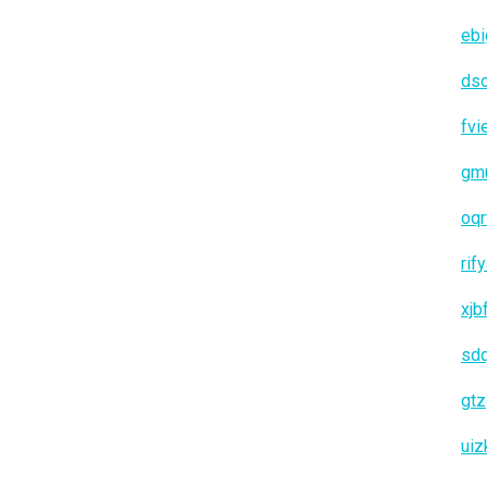
ebi
ds
fvi
gm
oqr
rif
xjb
sd
gt
uiz