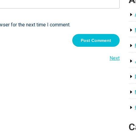
wser for the next time I comment.
Next
Next
Post
C