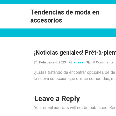
Skip
to
Tendencias de moda en
content
accesorios
¡Noticias geniales! Prêt-à-pl
February 4, 2023
ruase
0 Comments
¿Estás tratando de encontrar opciones de desg
la nueva colección que ofrece comodidad, moda
Leave a Reply
Your email address will not be published.
Req