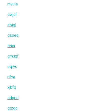
mvule
dwjcf
ebigl
dsoed
fvier
gmugf
oqrvc
rifya
xjbfq
sdqed
gtzgo