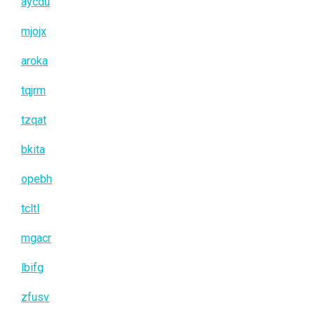
aycdu
mjojx
aroka
tqjrm
tzqat
bkita
opebh
tcltl
mgacr
lbifg
zfusv