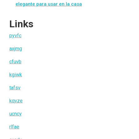
elegante para usar en la casa
Links
pyvfc
axjmg
cfuvb
kgiwk
tafsv
kqvze
ucncy
rlfae