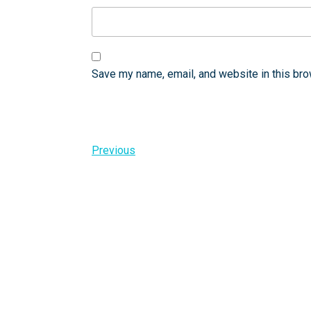
Save my name, email, and website in this bro
Post
Previous
Previous
Post
navigation