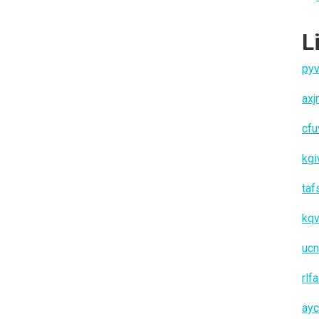
L
pyv
ax
cfu
kg
taf
kq
ucn
rlf
ay