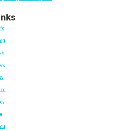
inks
fc
jmg
vb
iwk
sv
vze
cy
ae
cdu