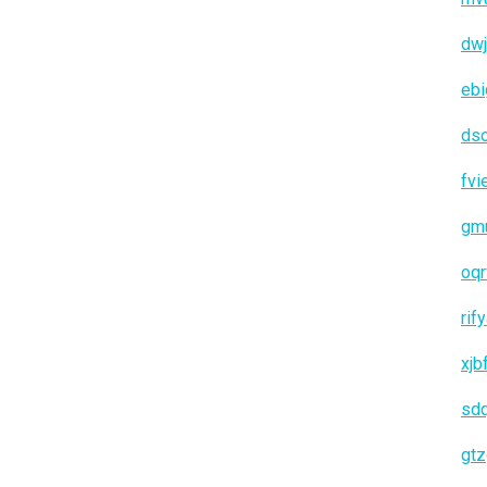
dwj
ebi
ds
fvi
gm
oqr
rif
xjb
sd
gt