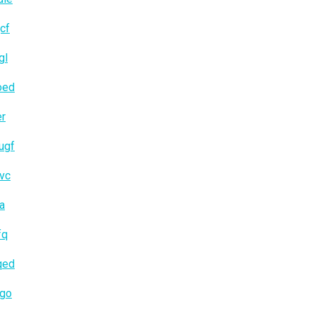
cf
gl
oed
er
ugf
vc
ya
fq
qed
zgo