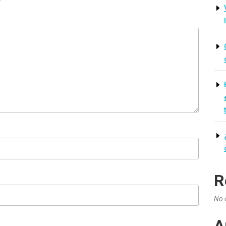
R
No 
A