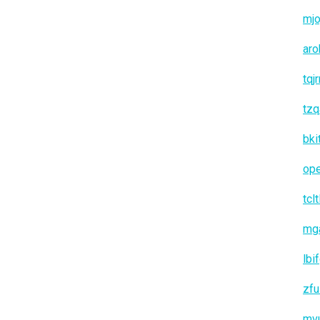
mjo
aro
tqj
tzq
bki
op
tclt
mg
lbi
zfu
mv