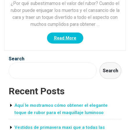
¿Por qué subestimamos el valor del rubor? Cuando el
rubor puede enjuagar los muertos y el cansancio de la
cara y traer un toque divertido a todo el aspecto con
muchos cumplidos para obtener …
“Aquí
Read More
le
mostramos
cómo
Search
obtener
el
Search
elegante
toque
Recent Posts
de
rubor
para
Aquí le mostramos cómo obtener el elegante
el
toque de rubor para el maquillaje luminoso
maquillaje
luminoso”
Vestidos de primavera maxi que a todas las