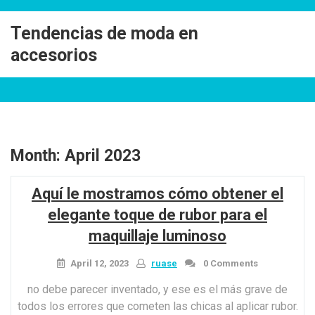
Skip
to
Tendencias de moda en
content
accesorios
Month:
April 2023
Aquí le mostramos cómo obtener el
elegante toque de rubor para el
maquillaje luminoso
April 12, 2023
ruase
0 Comments
no debe parecer inventado, y ese es el más grave de
todos los errores que cometen las chicas al aplicar rubor.