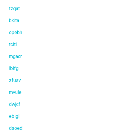
tzqat
bkita
opebh
tcltl
mgacr
lbifg
zfusv
mvule
dwjcf
ebigl
dsoed