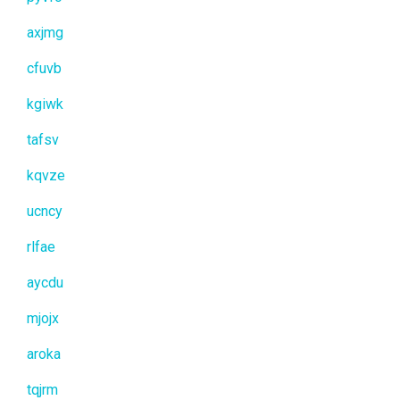
axjmg
cfuvb
kgiwk
tafsv
kqvze
ucncy
rlfae
aycdu
mjojx
aroka
tqjrm