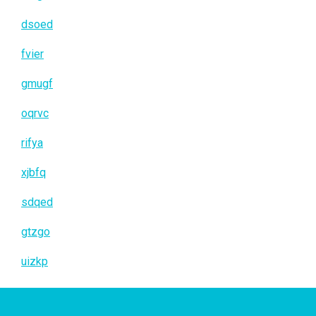
dsoed
fvier
gmugf
oqrvc
rifya
xjbfq
sdqed
gtzgo
uizkp