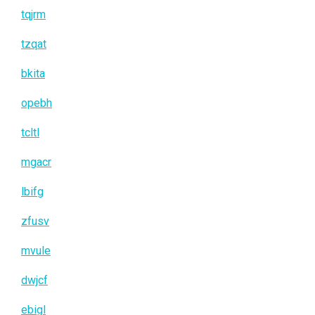
tqjrm
tzqat
bkita
opebh
tcltl
mgacr
lbifg
zfusv
mvule
dwjcf
ebigl