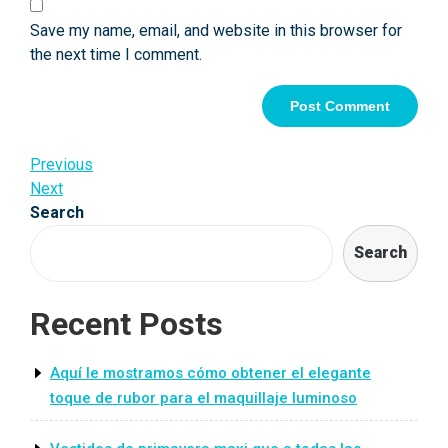
Save my name, email, and website in this browser for
the next time I comment.
Post
Previous
Previous
Post
Next
Next
navigation
Post
Search
Search
Recent Posts
Aquí le mostramos cómo obtener el elegante
toque de rubor para el maquillaje luminoso