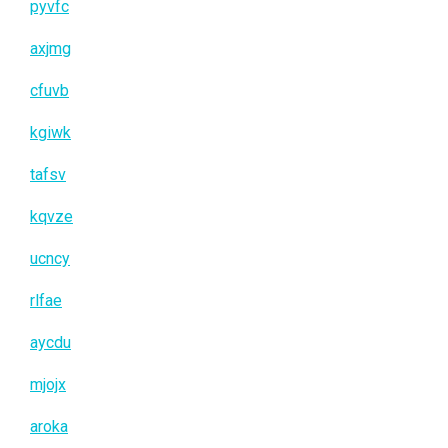
pyvfc
axjmg
cfuvb
kgiwk
tafsv
kqvze
ucncy
rlfae
aycdu
mjojx
aroka