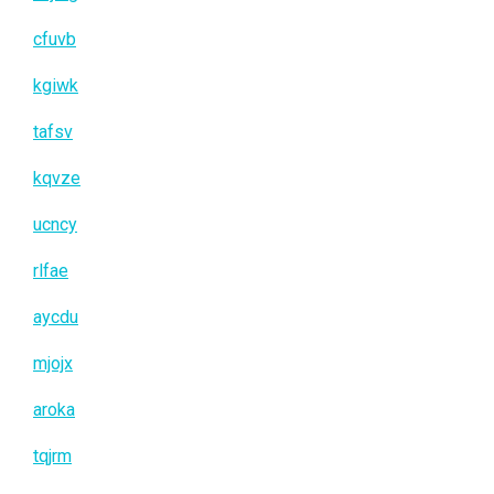
cfuvb
kgiwk
tafsv
kqvze
ucncy
rlfae
aycdu
mjojx
aroka
tqjrm