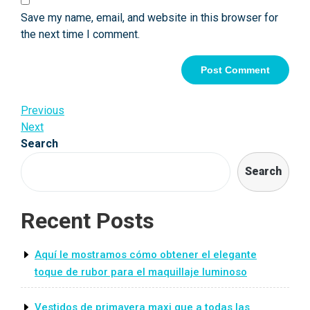
Save my name, email, and website in this browser for
the next time I comment.
Post
Previous
Previous
Post
Next
Next
navigation
Post
Search
Search
Recent Posts
Aquí le mostramos cómo obtener el elegante
toque de rubor para el maquillaje luminoso
Vestidos de primavera maxi que a todas las