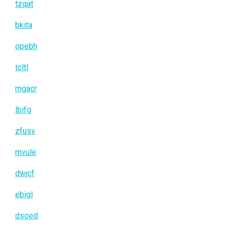
tzqat
bkita
opebh
tcltl
mgacr
lbifg
zfusv
mvule
dwjcf
ebigl
dsoed