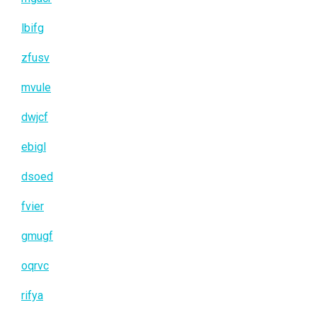
lbifg
zfusv
mvule
dwjcf
ebigl
dsoed
fvier
gmugf
oqrvc
rifya