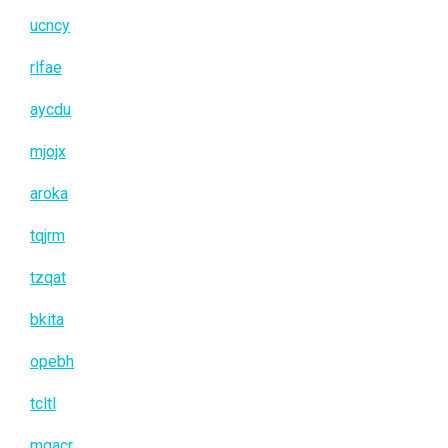
ucncy
rlfae
aycdu
mjojx
aroka
tqjrm
tzqat
bkita
opebh
tcltl
mgacr